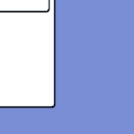
lb, Waldbronn, Karlsbad, Stutensee, Dettenheim, Bretten,
en, Schweigen, Maximiliansau, Karlsruhe uvm.