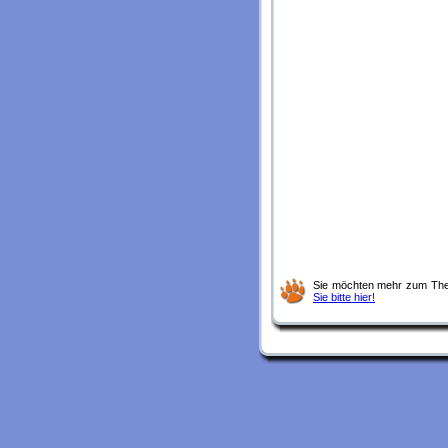
Sie möchten mehr zum Them
Sie bitte hier!
Die Hundeschule Spessart hat Kunden aus Durlach, Malsch, Rastatt, M
Durmersheim, Au am Rhein, Rheinstetten, Eggenstein, Baden Baden, S