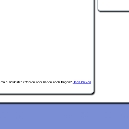
a "Trickkiste" erfahren oder haben noch fragen?
Dann klicken
uggensturm, Wörth, Knielingen, Neurath, Rüppurr, Albtal, Bad Herrena
pielberg, Pfaffenrot, Völkersbach, Schöllbronn, Landau, Schweighof